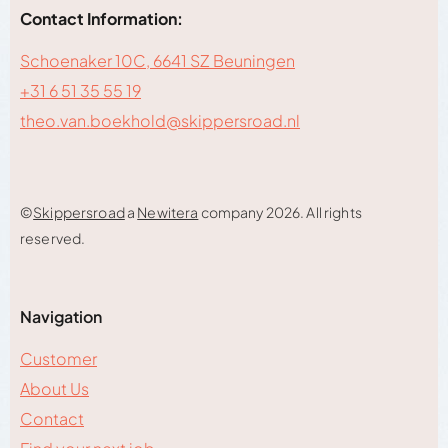
Contact Information:
Schoenaker 10C, 6641 SZ Beuningen
+31 6 51 35 55 19
theo.van.boekhold@skippersroad.nl
©
Skippersroad
a
Newitera
company 2026. All rights
reserved.
Navigation
Customer
About Us
Contact